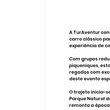
A TurAventur conv
carro clássico p
experiência de co
Com grupos reduz
piqueniques, es
regados com exce
deste evento espe
O trajeto inicia-
Parque Natural d
remonta a épocas