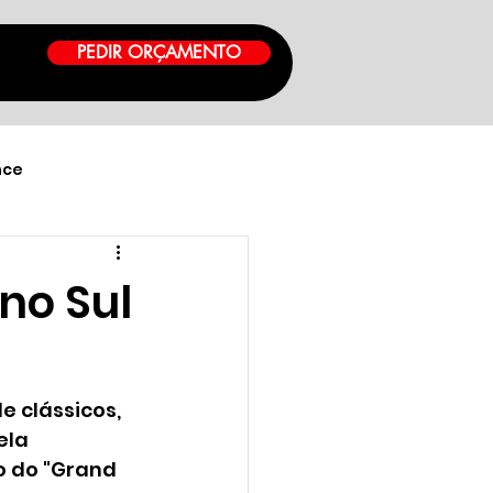
PEDIR ORÇAMENTO
nce
 no Sul
 clássicos, 
ela 
o do "Grand 