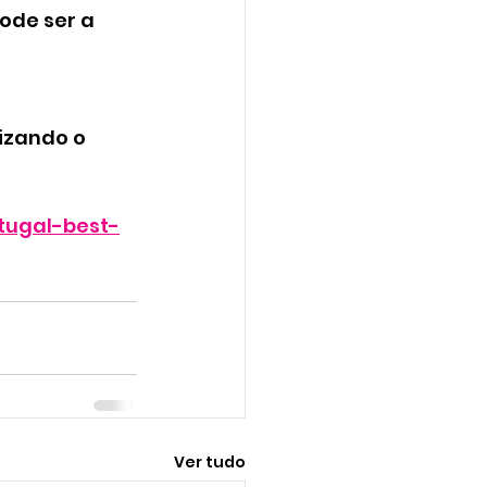
ode ser a 
lizando o 
tugal-best-
Ver tudo