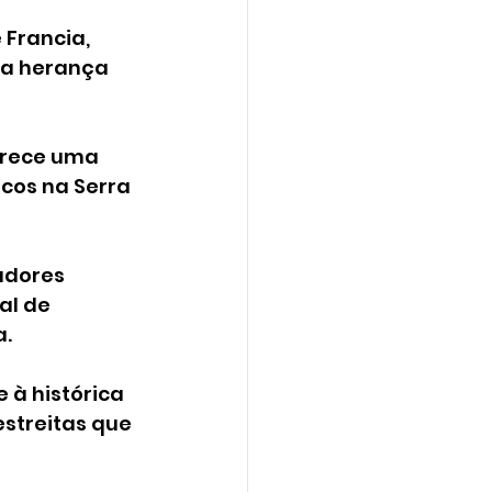
Francia, 
ca herança 
erece uma 
cos na Serra 
adores 
al de 
a.
 à histórica 
streitas que 