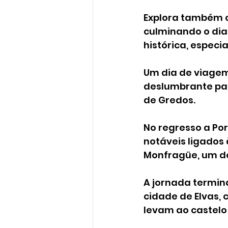
Explora também o 
culminando o dia
histórica, espec
Um dia de viagem
deslumbrante pai
de Gredos.
No regresso a Por
notáveis ligados 
Monfragüe, um do
A jornada termina
cidade de Elvas, 
levam ao castelo