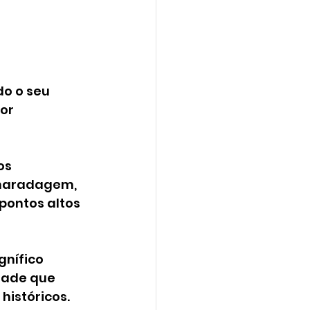
o o seu 
or 
os 
maradagem, 
pontos altos 
gnífico 
dade que 
históricos.