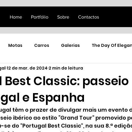
Home
Portfólio
Sobre
Contactos
Motas
Carros
Galerias
The Day Of Elega
gal
12 de mar. de 2024
2 min de leitura
 Best Classic: passeio
ugal e Espanha
ugal têm o prazer de divulgar mais um evento de
eio ibérico ao estilo “Grand Tour” promovido p
-se do "Portugal Best Classic", na sua 8.ª ediçã