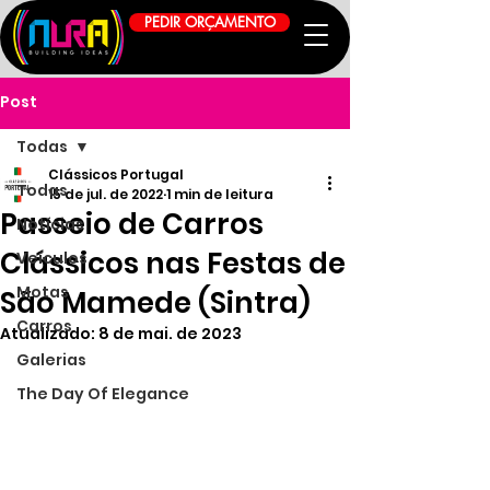
PEDIR ORÇAMENTO
Post
Todas
Clássicos Portugal
Todas
15 de jul. de 2022
1 min de leitura
Passeio de Carros
Notícias
Clássicos nas Festas de
Veículos
Motas
São Mamede (Sintra)
Carros
Atualizado:
8 de mai. de 2023
Galerias
The Day Of Elegance