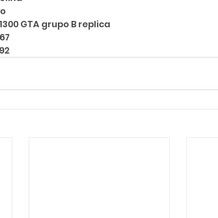
eo
1300 GTA grupo B replica
967
-92