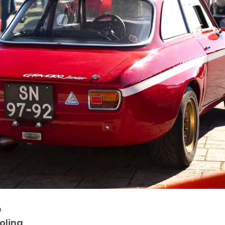
é
olina