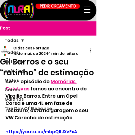
PEDIR ORÇAMENTO
Post
Todas
Clássicos Portugal
Todas
12 de mai. de 2024
1 min de leitura
Gil Barros e o seu
Notícias
“ratinho” de estimação
Veículos
Motas
Ao 7.º episódio de 
Memórias 
Coletivas
 fomos ao encontro do 
Carros
Virgílio Barros. Entre um Opel 
Galerias
Corsa e uma 4L em fase de 
The Day Of Elegance
restauro, está na garagem o seu 
VW Carocha de estimação.
https://youtu.be/mbpQRJXvFxA