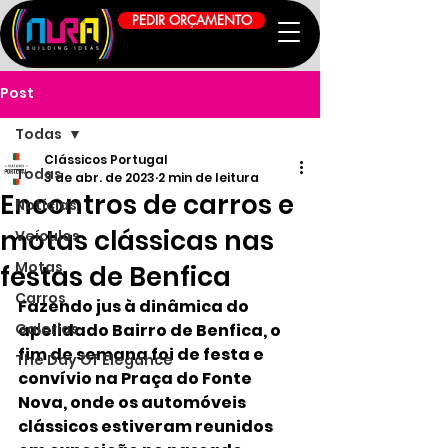
PEDIR ORÇAMENTO
Post
Todas
Clássicos Portugal
Todas
3 de abr. de 2023
2 min de leitura
Encontros de carros e
Notícias
motas clássicas nas
Veículos
Motas
festas de Benfica
Carros
Fazendo jus à dinâmica do 
Galerias
apelidado Bairro de Benfica, o 
fim de semana foi de festa e 
The Day Of Elegance
convívio na Praça do Fonte 
Nova, onde os automóveis 
clássicos estiveram reunidos 