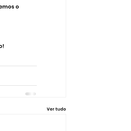
emos o 
o!
Ver tudo