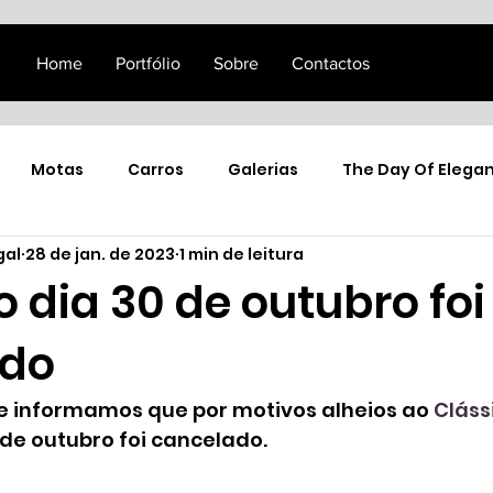
Home
Portfólio
Sobre
Contactos
Motas
Carros
Galerias
The Day Of Elega
gal
28 de jan. de 2023
1 min de leitura
 dia 30 de outubro foi
ado
ue informamos que por motivos alheios ao 
Cláss
 de outubro foi cancelado.