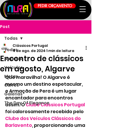
PEDIR ORÇAMENTO
Post
Todas
Clássicos Portugal
Todas
4 de ago. de 2024
1 min de leitura
Encontro de clássicos
Notícias
em agosto, Algarve
Veículos
Motas
Que maravilha! O Algarve é 
mesmo um destino espetacular, 
Carros
e Armação de Pera é um lugar 
Galerias
encantador para encontros 
The Day Of Elegance
assim. O 
Clube Clássicos Portugal
foi calorosamente recebido pelo 
Clube dos Veículos Clássicos do 
Barlavento
, proporcionando uma 