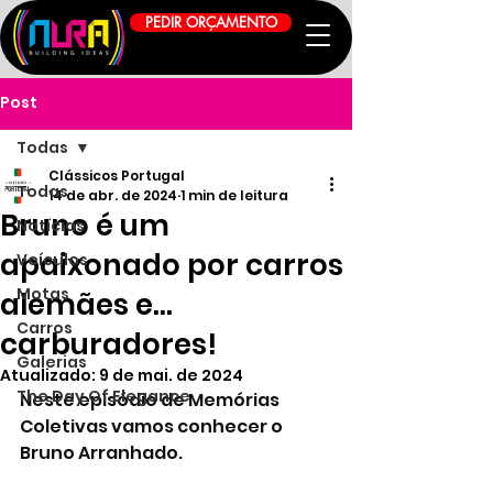
PEDIR ORÇAMENTO
Post
Todas
Clássicos Portugal
Todas
14 de abr. de 2024
1 min de leitura
Bruno é um
Notícias
apaixonado por carros
Veículos
Motas
alemães e...
Carros
carburadores!
Galerias
Atualizado:
9 de mai. de 2024
The Day Of Elegance
Neste episódio de Memórias 
Coletivas vamos conhecer o 
Bruno Arranhado. 