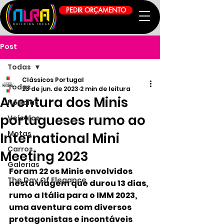
PEDIR ORÇAMENTO
Post
Todas
Clássicos Portugal
Todas
23 de jun. de 2023
2 min de leitura
Aventura dos Minis
Notícias
portugueses rumo ao
Veículos
Motas
International Mini
Carros
Meeting 2023
Galerias
Foram 22 os Minis envolvidos 
The Day Of Elegance
nesta viagem que durou 13 dias, 
rumo a Itália para o IMM 2023, 
uma aventura com diversos 
protagonistas e incontáveis 