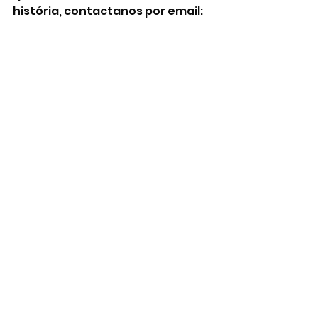
história, contactanos por email: 
classicosportugal.pt@gmail.com
#ClassicosPortugal
#ClubeClassicosPortugal
#MemoriasColetivas
Memórias Coletivas
Notícias
Ver tudo
Posts recentes