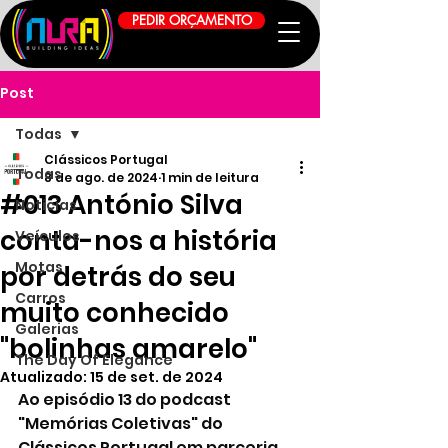
PEDIR ORÇAMENTO
Post
Todas
Clássicos Portugal
Todas
8 de ago. de 2024
1 min de leitura
#013 António Silva
Notícias
conta-nos a história
Veículos
Motas
por detrás do seu
Carros
muito conhecido
Galerias
"bolinhas amarelo"
The Day Of Elegance
Atualizado:
15 de set. de 2024
Ao episódio 13 do podcast 
"Memórias Coletivas" do 
Clássicos Portugal
 em parceria 