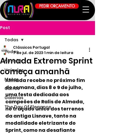
PEDIR ORÇAMENTO
Post
Todas
Clássicos Portugal
Todas
7 de jul. de 2023
1 min de leitura
Almada Extreme Sprint
Notícias
começa amanhã
Veículos
Motas
Almada recebe no próximo fim 
de semana, dias 8 e 9 de julho, 
Carros
uma festa dedicada aos 
Galerias
campeões de Ralis de Almada, 
The Day Of Elegance
no traçado único dos terrenos 
da antiga Lisnave, tanto na 
modalidade eletrizante do 
Sprint, como na desafiante 