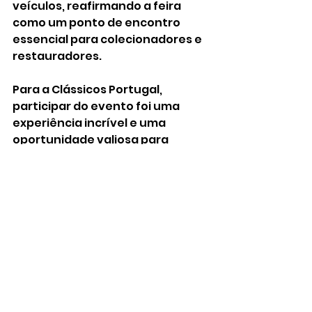
veículos, reafirmando a feira 
como um ponto de encontro 
essencial para colecionadores e 
restauradores.
Para a Clássicos Portugal, 
participar do evento foi uma 
experiência incrível e uma 
oportunidade valiosa para 
divulgar a paixão pela cultura 
automóvel portuguesa.
Em suma, a Automobilia de Aveiro 
continua a ser um evento 