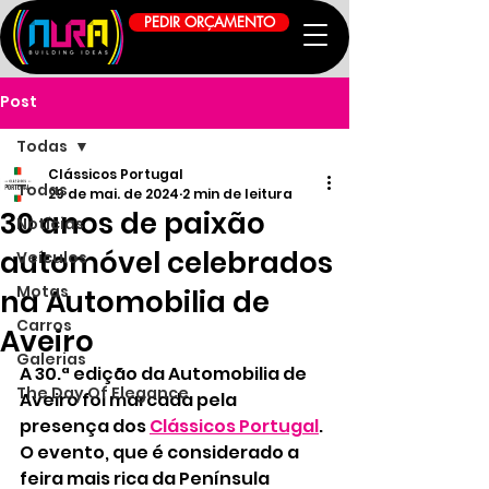
PEDIR ORÇAMENTO
Post
Todas
Clássicos Portugal
Todas
29 de mai. de 2024
2 min de leitura
30 anos de paixão
Notícias
automóvel celebrados
Veículos
Motas
na Automobilia de
Carros
Aveiro
Galerias
A 30.ª edição da Automobilia de 
The Day Of Elegance
Aveiro foi marcada pela 
presença dos 
Clássicos Portugal
. 
O evento, que é considerado a 
feira mais rica da Península 